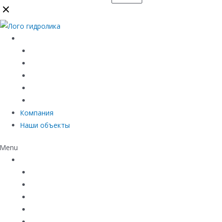
Каталог
Линейный водоотвод
Системы точечного водоотвода
Материалы защиты и укрепления грунта
Придверные системы
Емкостное оборудование
Компания
Наши объекты
Menu
Каталог
Линейный водоотвод
Системы точечного водоотвода
Материалы защиты и укрепления грунта
Придверные системы
Емкостное оборудование