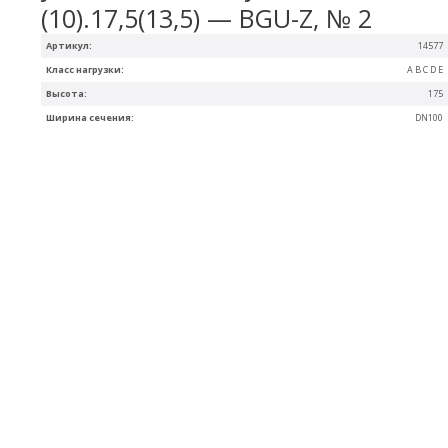
(10).17,5(13,5) — BGU-Z, № 2
Артикул:
14577
Класс нагрузки:
A B C D E
Высота:
175
Ширина сечения:
DN100