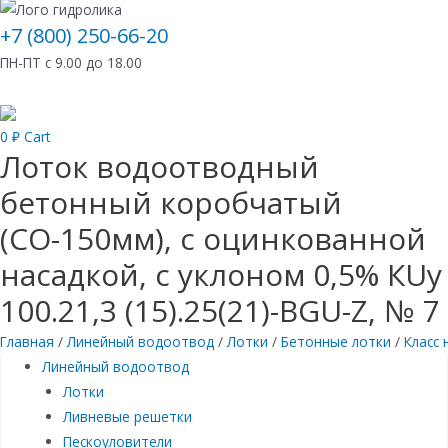
+7 (800) 250-66-20
ПН-ПТ с 9.00 до 18.00
0
₽
Cart
Лоток водоотводный
бетонный коробчатый
(СО-150мм), с оцинкованной
насадкой, с уклоном 0,5% КUу
100.21,3 (15).25(21)-BGU-Z, № 7
Главная
/
Линейный водоотвод
/
Лотки
/
Бетонные лотки
/
Класс 
Линейный водоотвод
Лотки
Ливневые решетки
Пескоуловители