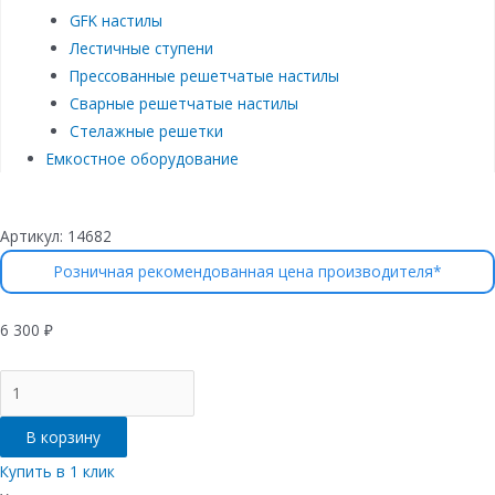
GFK настилы
Лестичные ступени
Прессованные решетчатые настилы
Сварные решетчатые настилы
Стелажные решетки
Емкостное оборудование
Артикул:
14682
Розничная рекомендованная цена производителя*
6 300
₽
Количество
товара
Лоток
В корзину
водоотводный
бетонный
Купить в 1 клик
коробчатый