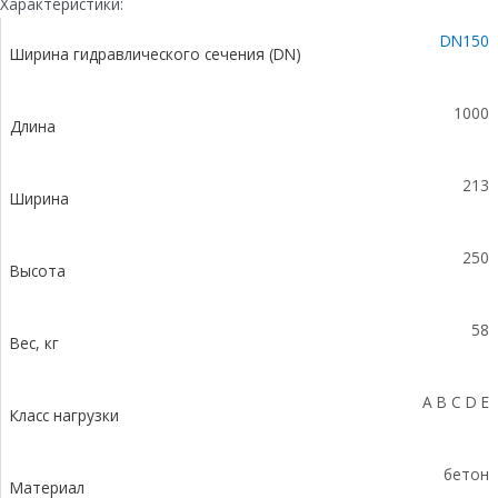
Характеристики:
(СО-150мм),
DN150
с
Ширина гидравлического сечения (DN)
оцинкованной
насадкой,
с
1000
Длина
уклоном
0,5%
КUу
213
100.21,3
Ширина
(15).25(21)-
BGU-
250
Z,
Высота
№
7
58
Вес, кг
A B C D E
Класс нагрузки
бетон
Материал