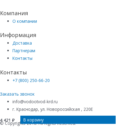
Компания
О компании
Информация
Доставка
Партнерам
Контакты
Контакты
+7 (800) 250-66-20
Заказать звонок
info@vodootvod-krd.ru
г. Краснодар, ул. Новороссийская , 220Е
В корзину
В корзину
В корзину
В корзину
4 421
4 421
4 421
4 421
₽
₽
₽
₽
© Copyrights 2018. All Rights Reserved.