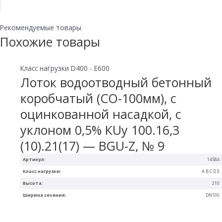
Рекомендуемые товары
Похожие товары
Класс нагрузки D400 - E600
Лоток водоотводный бетонный
коробчатый (СО-100мм), с
оцинкованной насадкой, с
уклоном 0,5% КUу 100.16,3
(10).21(17) — BGU-Z, № 9
Артикул:
14584
Класс нагрузки:
A B C D E
Высота:
210
Ширина сечения:
DN100