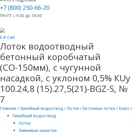
+7 (800) 250-66-20
ПН-ПТ с 9.00 до 18.00
0
₽
Cart
Лоток водоотводный
бетонный коробчатый
(СО-150мм), с чугунной
насадкой, с уклоном 0,5% КUу
100.24,8 (15).27,5(21)-BGZ-S, №
7
Главная
/
Линейный водоотвод
/
Лотки
/
Бетонные лотки
/
Класс 
Линейный водоотвод
Лотки
Ливневые решетки