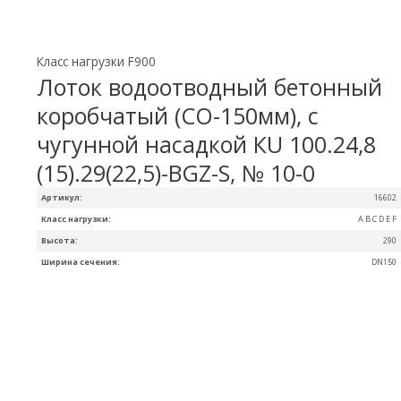
Класс нагрузки F900
Лоток водоотводный бетонный
коробчатый (СО-150мм), с
чугунной насадкой КU 100.24,8
(15).29(22,5)-BGZ-S, № 10-0
Артикул:
16602
Класс нагрузки:
A B C D E F
Высота:
290
Ширина сечения:
DN150