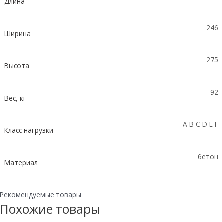
Длина
уклоном
0,5%
КUу
246
100.24,8
Ширина
(15).27,5(21)-
BGZ-
275
S,
Высота
№
7
92
Вес, кг
A B C D E F
Класс нагрузки
бетон
Материал
Рекомендуемые товары
Похожие товары