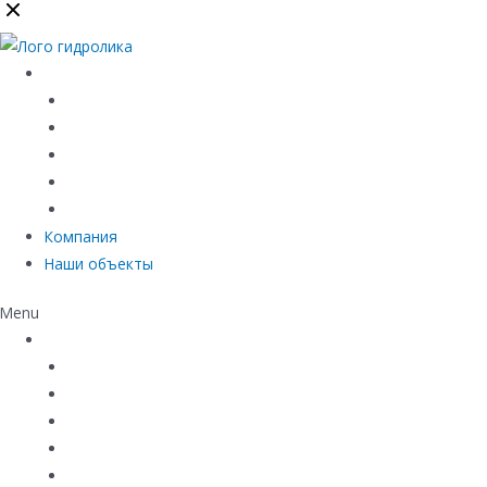
Каталог
Линейный водоотвод
Системы точечного водоотвода
Материалы защиты и укрепления грунта
Придверные системы
Емкостное оборудование
Компания
Наши объекты
Menu
Каталог
Линейный водоотвод
Системы точечного водоотвода
Материалы защиты и укрепления грунта
Придверные системы
Емкостное оборудование