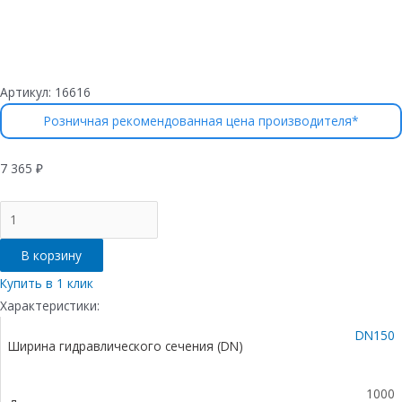
Артикул:
16616
Розничная рекомендованная цена производителя*
7 365
₽
Количество
товара
Лоток
В корзину
водоотводный
бетонный
Купить в 1 клик
коробчатый
Характеристики:
(СО-150мм),
DN150
с
Ширина гидравлического сечения (DN)
чугунной
насадкой,
с
1000