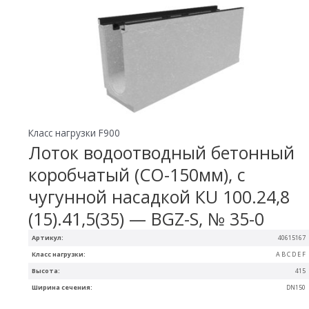
Класс нагрузки F900
Лоток водоотводный бетонный
коробчатый (СО-150мм), с
чугунной насадкой КU 100.24,8
(15).41,5(35) — BGZ-S, № 35-0
Артикул:
40615167
Класс нагрузки:
A B C D E F
Высота:
415
Ширина сечения:
DN150