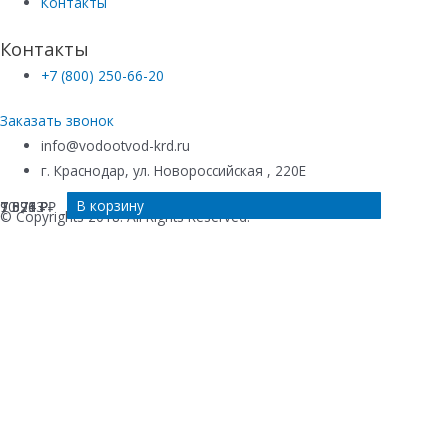
Контакты
Контакты
+7 (800) 250-66-20
Заказать звонок
info@vodootvod-krd.ru
г. Краснодар, ул. Новороссийская , 220Е
В корзину
В корзину
В корзину
В корзину
10 263
9 594
7 373
7 071
₽
₽
₽
₽
© Copyrights 2018. All Rights Reserved.
Купить в 1 клик
Ваше имя
*