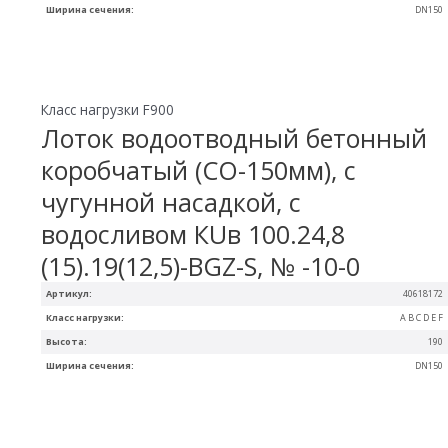
Ширина сечения:
DN150
Класс нагрузки F900
Лоток водоотводный бетонный
коробчатый (СО-150мм), с
чугунной насадкой, с
водосливом КUв 100.24,8
(15).19(12,5)-BGZ-S, № -10-0
Артикул:
40618172
Класс нагрузки:
A B C D E F
Высота:
190
Ширина сечения:
DN150