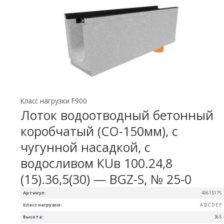
Класс нагрузки F900
Лоток водоотводный бетонный
коробчатый (СО-150мм), с
чугунной насадкой, с
водосливом КUв 100.24,8
(15).36,5(30) — BGZ-S, № 25-0
Артикул:
40615175
Класс нагрузки:
A B C D E F
Высота:
365